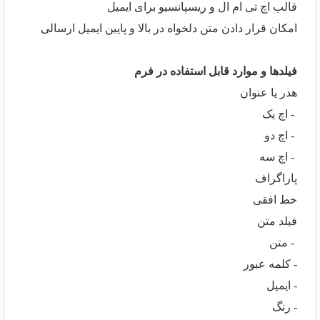
قالب اچ تی ام ال و ریسپانسیو برای ایمیل
امکان قرار دادن متن دلخواه در بالا و پایین ایمیل ارسالی
فیلدها و موارد قابل استفاده در فرم
هدر یا عنوان
- اچ یک
- اچ دو
- اچ سه
پاراگراف
خط افقی
فیلد متن
- متن
- کلمه عبور
- ایمیل
- رنگ